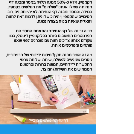
הקמפיין, אלא כ-50% ממנה תלויה במסר ומבנה דף
הנחיתה שאליו אנחנו "שולחים" את הגולשים בקמפיין.
במידה והמסר ומבנה דף הנחיתה לא יהיו תקינים, רוב
הסיכויים שהקמפיין יהיה כושל וניתן לדמות זאת לחנות
ויזואלית שאינה בנויה בצורה נכונה.
בנייה נכונה של דף הנחיתה והתאמת המסר הם
הפרמטרים החשובים ביותר בכל קמפיין דיגיטלי, כמו
שקודם אנחנו צריכים חנות עם מוכרנים לפני שאנו
פותחים ומפרסמים אותה.
מה זה אומר מבנה תקין? מיקום ידידותי של הכפתורים,
מסרים שמניעים לפעולה, שיחה ושליחת פרטי
התקשרות ידידותיים, תמונות ברורות וסרטונים
הממחישים את השירות/המוצר.
דף נחיתה מותאם מובייל