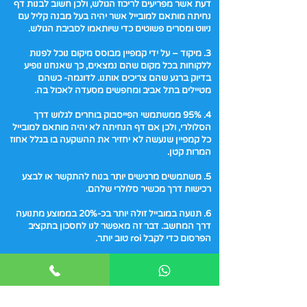
דעת אשר מפריעים לריכוז הגולש, ולכן חשוב לבנות דף
נחיתה מותאם למובייל אשר יהיה בעל מבנה קליל עם
ניווט ומסרים פשוטים כדי שיותאמו לסביבת הגולש.
3. מיקוד – על ידי קמפיין מבוסס מיקום נוכל לפנות
ללקוחות בכל מקום שהם נמצאים, כך שאנחנו נופיע
בדיוק ברגע שהם צריכים אותנו. לדוגמה- כשהם
מטיילים בתל אביב ומחפשים מסעדה לאכול בה.
4. 95% ממשתמשי הפייסבוק בוחרים לגלוש דרך
הסלולרי, ולכן אם דף הנחיתה לא יהיה מותאם למובייל
כל קמפיין שנעשה לא יחזיר את ההשקעה בו בגלל אחוז
המרות קטן.
5. משתמשים מרגישים יותר בנוח להתקשר או לבצע
רכישות דרך מכשיר סלולרי שלהם.
6. תנועה במובייל זולה יותר בכ-20% בממוצע מתנועה
דרך המחשב. דבר זה מאפשר לנו לחסכון בתקציב
הפרסום כדי לקבל roi טוב יותר.