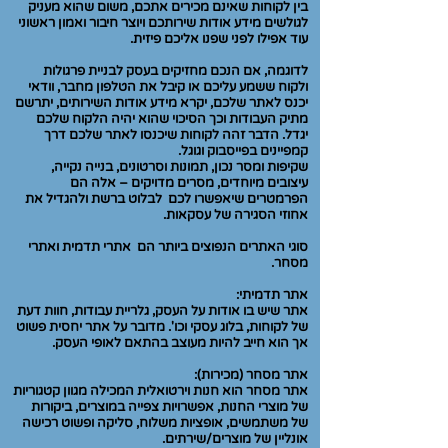
בין לקוחות שאינם מכירים אתכם, משום שהוא מעניק
לגולשים מידע אודות שירותכם ויוצר חיבור ואמון ראשוני
עוד אפילו לפני שפנו אליכם פיזית.
לדוגמה, אם הנכם מחזיקים בעסק לבניית פרגולות
ולקוח ששמע עליכם או קיבל את הטלפון מחבר, וודאי
יכנס לאתר שלכם, יקרא מידע אודות השירותים, יתרשם
מתיק העבודות וכך הסיכוי שהוא יהיה הלקוח שלכם
יגדל. הדבר זהה לקוחות שיכנסו לאתר שלכם דרך
קמפיינים בפייסבוק וגוגל.
שקיפות ומסר נכון, תמונות וסרטונים, בנייה נקייה,
עיצובים מיוחדים, מסרים מדויקים – אלה הם
הפרמטרים שיאפשרו לכם לבלוט ברשת ולהגדיל את
אחוזי הסגירה של עסקאות.
סוגי האתרים הנפוצים ביותר הם אתרי תדמית ואתרי
מסחר.
אתר תדמיתי:
אתר שיש בו אודות על העסק, גלריית עבודות, חוות דעת
של לקוחות, בלוג עסקי וכו'. מדובר על אתר יחסית פשוט
אך הוא חייב להיות מעוצב בהתאם לאופי העסק.
אתר מסחר (מכירות):
אתר מסחר הוא חנות וירטואלית המכילה מגוון קטגוריות
של מוצרי החנות, אפשרויות צפייה במוצרים, ביקורות
של משתמשים, אופציות משלוח, סליקה ופשוט רכישה
אונליין של מוצרים/שירתים.