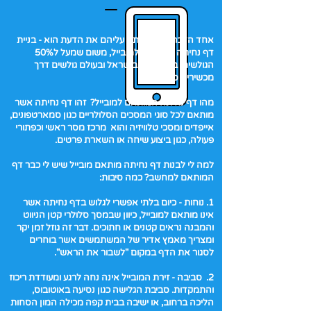
אחד הדברים שיש לתת עליהם את הדעת הוא - בניית
דף נחיתה המותאם למובייל, משום שמעל ל50%
הגולשים באינטרנט בישראל ובעולם גולשים דרך
מכשירים סלולריים.
מהו דף נחיתה המותאם למובייל? זהו דף נחיתה אשר
מותאם לכל סוגי המסכים הסלולריים כגון סמארטפונים,
אייפדים ומסכי טלוויזיה והוא מרכז מסר ראשי וכפתורי
פעולה, כגון ביצוע שיחה או השארת פרטים.
למה לי לבנות דף נחיתה מותאם מובייל שיש לי כבר דף
המותאם למחשב? כמה סיבות:
1. נוחות - כיום בלתי אפשרי לגלוש בדף נחיתה אשר
אינו מותאם למובייל, כיוון שבמסך סלולרי קטן הניווט
והמבנה נראים קטנים או חתוכים. דבר זה גוזל זמן יקר
ומצריך מאמץ אדיר של המשתמשים אשר בוחרים
לסגור את הדף במקום "לשבור את הראש".
2. סביבה - זירת המובייל אינה נחה לרגע ומעודדת ריכוז
והתמקדות. סביבת הגלישה כגון נסיעה באוטובוס,
הליכה ברחוב, או ישיבה בבית קפה מכילה המון הסחות