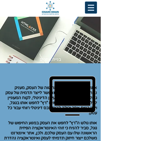
בניית אתרים
אתר אינטרנט הוא חלון הראווה של העסק, מעניק
נוכחות מרשימה ברשת ומאפשר לייצר תדמית של עסק
גדול גם עבור עסק קטן. בעידן הדיגיטלי, לקוח המעוניין
לדלות פרטים על עסק מסוים "רץ" לחפש אותו בגוגל,
ולכן בניית אתר יכולה להיות נכס דיגיטלי רווחי עבור כל
עסק.
אותו גולש ה"רץ" לחפש את העסק במנוע החיפוש של
גוגל, סביר להניח כי זוהי האינטראקציה הפיזית
הראשונה שלו עם העסק שלכם. ולכן, אתר אינטרנט
משלכם ייצור חיזוק תדמיתי לעסק ואינטראקציה נהדרת