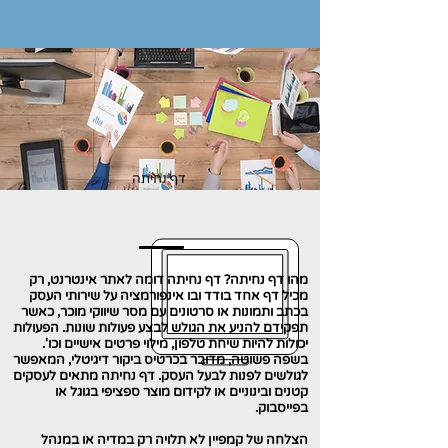
דף נחיתה
מהו דף נחיתה? דף נחיתה דומה לאתר אינטרנט, רק
מכיל דף אחד בודד ובו אינפורמציה על שירותי העסק
בכתב ותמונות או סרטונים עם מסר שיווקי מוכר, כאשר
תפקידם להניע את הגולש לבצע פעולות שונות. הפעולות
יכולות להיות שיחת טלפון, מילוי פרטים אישיים וכו'.
בשפה פשוטה, מדובר בכרטיס ביקור דיגיטלי, המאפשר
לגולשים לפנות לבעל העסק. דף נחיתה מתאים לעסקים
קטנים ובינוניים או לקידום מוצר ספציפי בגוגל או
בפייסבוק.
הצלחה של קמפיין לא תלויה רק במדיה או במנהל